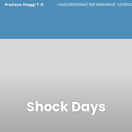
Prezioso Viaggi T.O.
+393208582699/ PER EMERGENZE: 320858
Shock Days