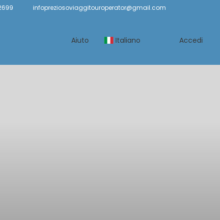
2699
infopreziosoviaggitouroperator@gmail.com
Aiuto
Italiano
Accedi