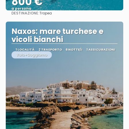
800 €
a persona
DESTINAZIONE:
Tropea
Vedere
Naxos: mare turchese e
vicoli bianchi
1 LOCALITÀ
2 TRASPORTO
6 NOTTE/I
1 ASSICURAZIONI
Volo+Soggiorno