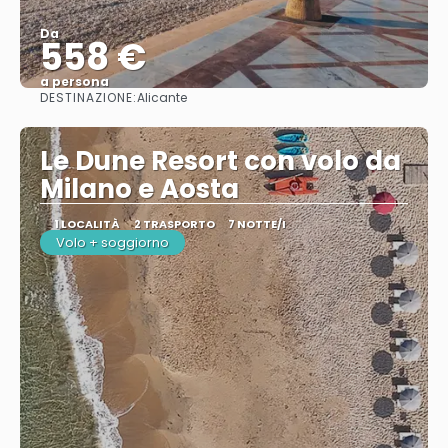
Da
558 €
a persona
DESTINAZIONE:
Alicante
Vedere
Le Dune Resort con volo da
Milano e Aosta
1 LOCALITÀ
2 TRASPORTO
7 NOTTE/I
Volo + soggiorno