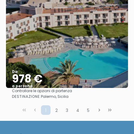
Da
978 €
a persona
Controllare le opzioni di partenza
Vedere
DESTINAZIONE:
Palermo, Sicilia
1
2
3
4
5