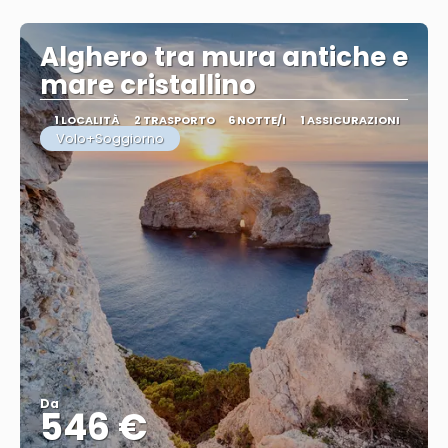
Vedere
Alghero tra mura antiche e
mare cristallino
1 LOCALITÀ
2 TRASPORTO
6 NOTTE/I
1 ASSICURAZIONI
Volo+Soggiorno
Da
546 €