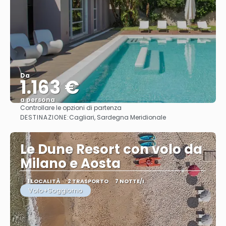
Da
1.163 €
a persona
Controllare le opzioni di partenza
Vedere
DESTINAZIONE:
Cagliari, Sardegna Meridionale
Le Dune Resort con volo da
Milano e Aosta
1 LOCALITÀ
2 TRASPORTO
7 NOTTE/I
Volo+Soggiorno