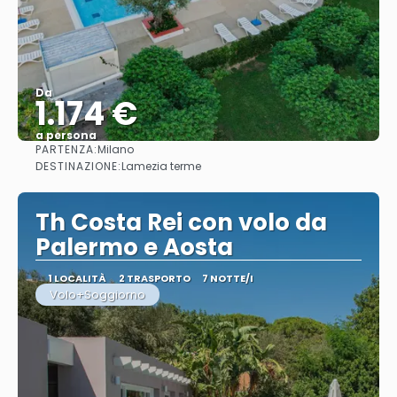
Da
1.174 €
a persona
PARTENZA:
Milano
Vedere
DESTINAZIONE:
Lamezia terme
Th Costa Rei con volo da
Palermo e Aosta
1 LOCALITÀ
2 TRASPORTO
7 NOTTE/I
Volo+Soggiorno