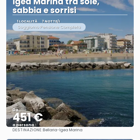
Igea Marina tra sole,
sabbia e sorrisi
1 LOCALITÀ
7 NOTTE/I
Soggiorno Pensione Completa
Da
451 €
a persona
DESTINAZIONE:
Bellaria-Igea Marina
Vedere