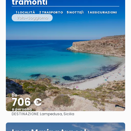
tramonti
1 LOCALITÀ
2 TRASPORTO
5 NOTTE/I
1 ASSICURAZIONI
Volo+Soggiorno
Da
706 €
a persona
DESTINAZIONE:
Lampedusa, Sicilia
Vedere