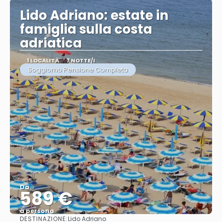
Lido Adriano: estate in
famiglia sulla costa
adriatica
1 LOCALITÀ
7 NOTTE/I
Soggiorno Pensione Completa
Da
589 €
a persona
DESTINAZIONE:
Lido Adriano