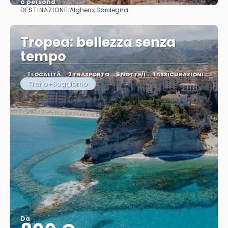
a persona
DESTINAZIONE:
Alghero, Sardegna
Vedere
Tropea: bellezza senza
tempo
1 LOCALITÀ
2 TRASPORTO
6 NOTTE/I
1 ASSICURAZIONI
Treno+Soggiorno
Da