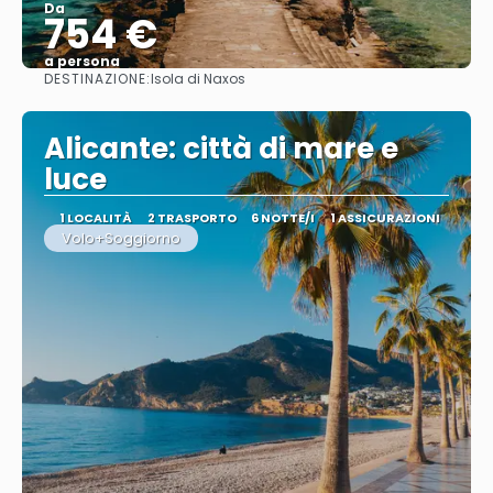
Da
754 €
a persona
DESTINAZIONE:
Isola di Naxos
Vedere
Alicante: città di mare e
luce
1 LOCALITÀ
2 TRASPORTO
6 NOTTE/I
1 ASSICURAZIONI
Volo+Soggiorno