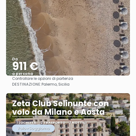
Da
911 €
a persona
Controllare le opzioni di partenza
Vedere
DESTINAZIONE:
Palermo, Sicilia
Zeta Club Selinunte con
volo da Milano e Aosta
1 LOCALITÀ
2 TRASPORTO
7 NOTTE/I
Volo+Soggiorno