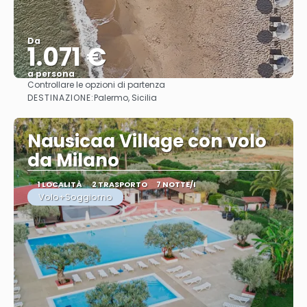
Da
1.071 €
a persona
Controllare le opzioni di partenza
Vedere
DESTINAZIONE:
Palermo, Sicilia
Nausicaa Village con volo
da Milano
1 LOCALITÀ
2 TRASPORTO
7 NOTTE/I
Volo+Soggiorno